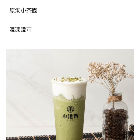
原沏小茶園
澄凍澄市