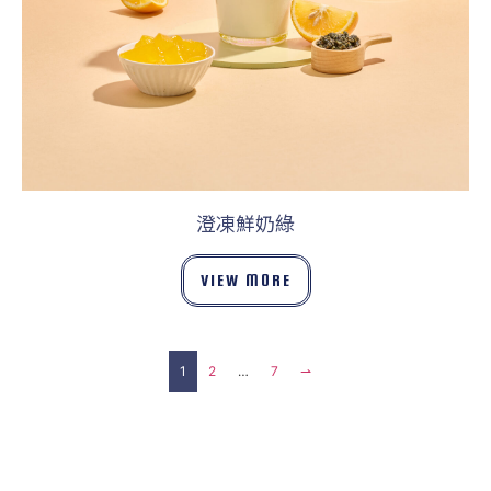
澄凍鮮奶綠
VIEW MORE
1
2
…
7
⇀